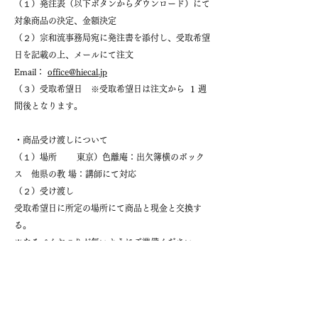
（１）発注表（以下ボタンからダウンロード）にて
対象商品の決定、金額決定
（２）宗和流事務局宛に発注書を添付し、受取希望
日を記載の上、メールにて注文
Email：
office@hiecal.jp
（３）受取希望日 ※受取希望日は注文から 1 週
間後となります。
・商品受け渡しについて
（１）場所 東京）色離庵：出欠簿横のボック
ス 他県の教 場：講師にて対応
（２）受け渡し
受取希望日に所定の場所にて商品と現金と交換す
る。
※なるべくおつりが無いようにご準備ください
新商品説明