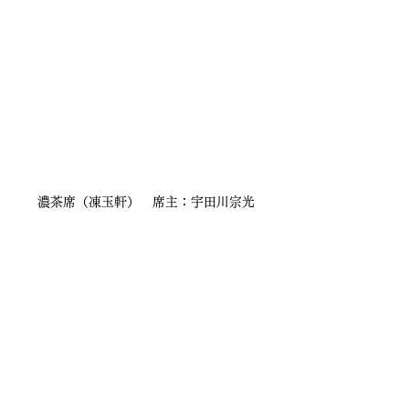
濃茶席（凍玉軒）　席主：宇田川宗光