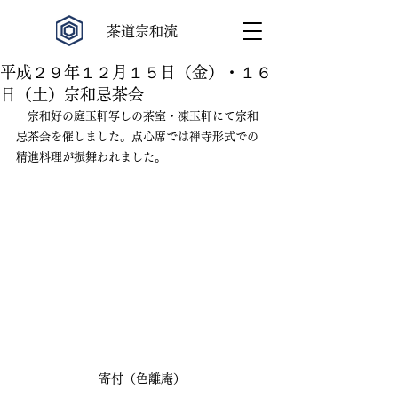
​茶道宗和流
平成２９年１２月１５日（金）・１６
日（土）宗和忌茶会
　宗和好の庭玉軒写しの茶室・凍玉軒にて宗和
忌茶会を催しました。点心席では禅寺形式での
精進料理が振舞われました。
寄付（色離庵）