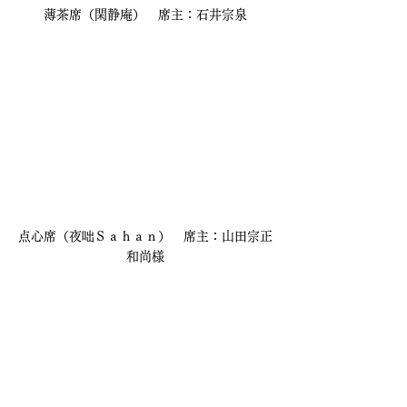
薄茶席（閑静庵）　席主：石井宗泉
点心席（夜咄Ｓａｈａｎ）　席主：山田宗正
和尚様