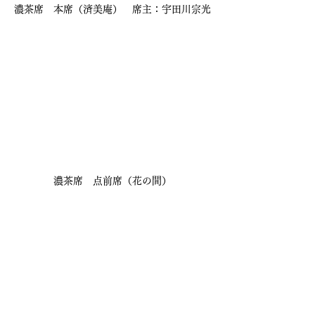
濃茶席　本席（済美庵）　席主：宇田川宗光
濃茶席　点前席（花の間）