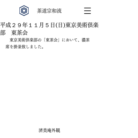
​茶道宗和流
平成２９年１１月５日(日)東京美術倶楽
部 東茶会
　東京美術倶楽部の「東茶会」において、濃茶
席を掛釜致しました。
済美庵外観