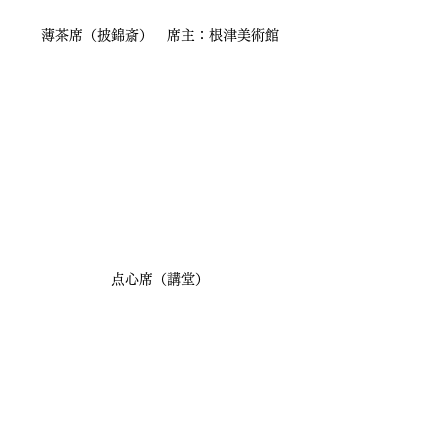
薄茶席（披錦斎）　席主：根津美術館
点心席（講堂）