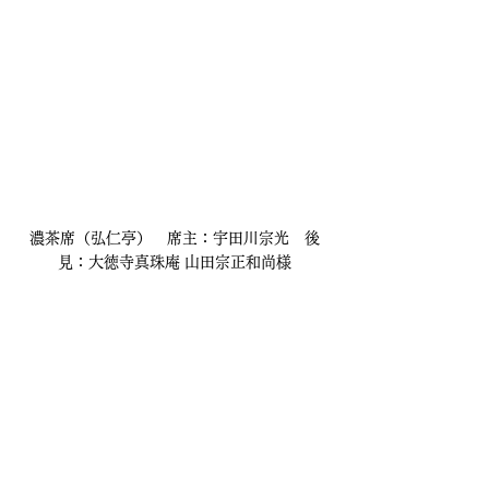
濃茶席（弘仁亭）　席主：宇田川宗光　後
見：大徳寺真珠庵 山田宗正和尚様