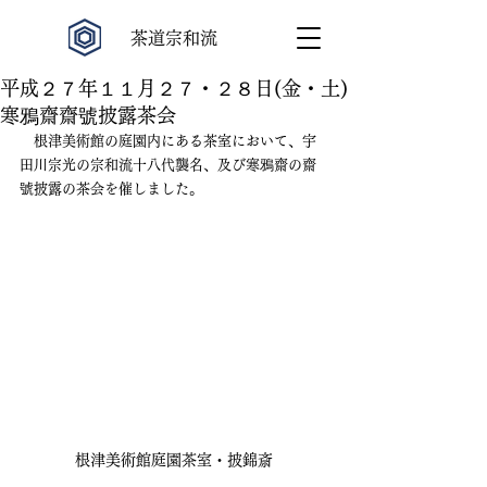
​茶道宗和流
平成２７年１１月２７・２８日(金・土)
寒鴉齋齋號披露茶会
　根津美術館の庭園内にある茶室において、宇
田川宗光の宗和流十八代襲名、及び寒鴉齋の齋
號披露の茶会を催しました。
根津美術館庭園茶室・披錦斎