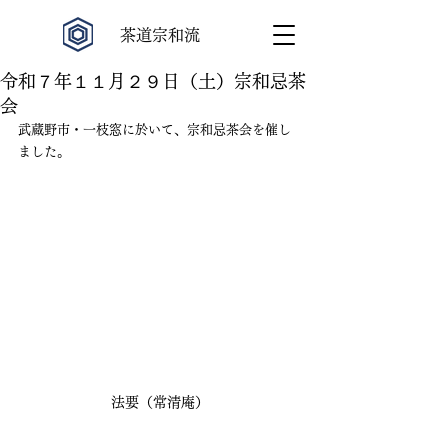
​茶道宗和流
令和７年１１月２９日（土）宗和忌茶
会
武蔵野市・一枝窓に於いて、宗和忌茶会を催し
ました。
法要（常清庵）