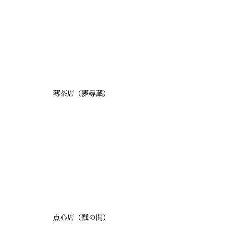
薄茶席（夢尋蔵）
点心席（瓢の間）